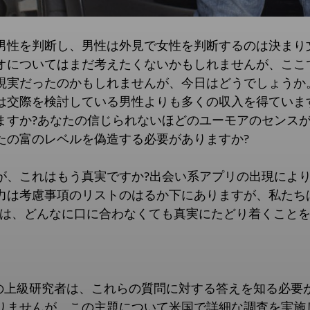
男性を判断し、男性は外見で女性を判断するのは決まり
オについてはまだ考えたくないかもしれませんが、ここ
現実だったのかもしれませんが、今日はどうでしょうか
は交際を検討している男性よりも多くの収入を得ていま
ますか?あなたの信じられないほどのユーモアのセンス
たの富のレベルを偽造する必要がありますか?
が、これはもう真実ですか?出会い系アプリの出現によ
力は考慮事項のリストのはるか下にありますが、私たち
rbe では、どんなに口に合わなくても真実にたどり着くこと
ードの上級研究者は、これらの質問に対する答えを知る必
りませんが、この主題について米国で詳細な調査を実施