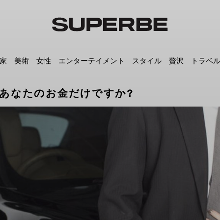
家
美術
女性
エンターテイメント
スタイル
贅沢
トラベ
あなたのお金だけですか?