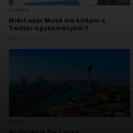
UTAZÁS
Miért akar Musk ma kilépni a
Twitter-egyezményből?
2022. július 21.
UTAZÁS
Mi történik Srí Lanka