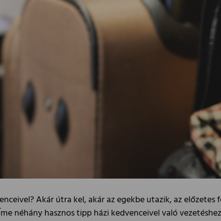
nceivel? Akár útra kel, akár az egekbe utazik, az előzetes f
 Íme néhány hasznos tipp házi kedvenceivel való vezetéshez