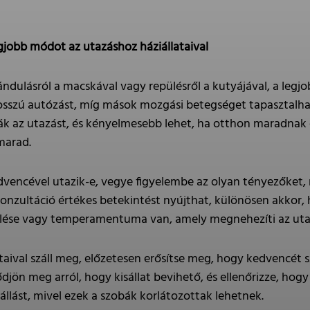
gjobb módot az utazáshoz háziállataival
ándulásról a macskával vagy repülésről a kutyájával, a leg
a hosszú autózást, míg mások mozgási betegséget tapasztalh
k az utazást, és kényelmesebb lehet, ha otthon maradnak e
marad.
vencével utazik-e, vegye figyelembe az olyan tényezőket, mi
 konzultáció értékes betekintést nyújthat, különösen akko
ülése vagy temperamentuma van, amely megnehezíti az uta
taival száll meg, előzetesen erősítse meg, hogy kedvencét s
ön meg arról, hogy kisállat bevihető, és ellenőrizze, hogy
szállást, mivel ezek a szobák korlátozottak lehetnek.