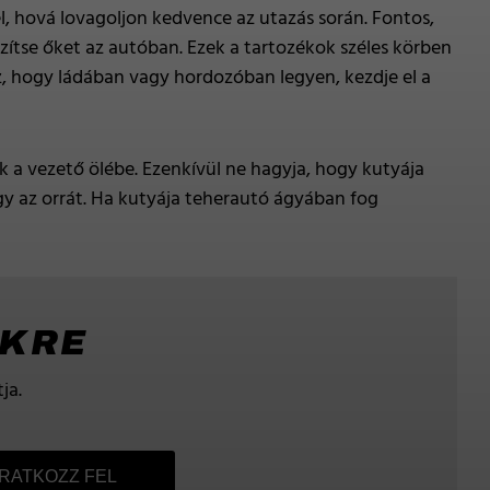
l, hová lovagoljon kedvence az utazás során. Fontos,
tse őket az autóban. Ezek a tartozékok széles körben
, hogy ládában vagy hordozóban legyen, kezdje el a
ek a vezető ölébe. Ezenkívül ne hagyja, hogy kutyája
agy az orrát. Ha kutyája teherautó ágyában fog
NKRE
ja.
IRATKOZZ FEL