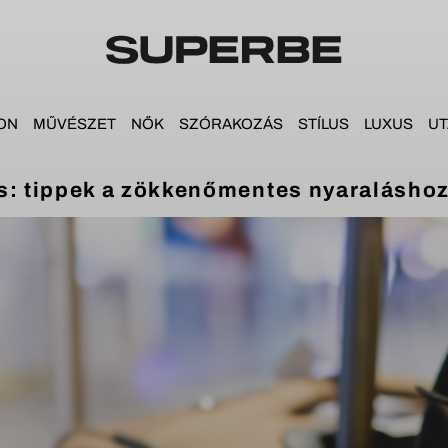
ON
MŰVÉSZET
NŐK
SZÓRAKOZÁS
STÍLUS
LUXUS
UT
ás: tippek a zökkenőmentes nyaralásho