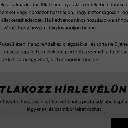
eki alkalmazkodni. Állatbarát nyaralása érdekében döntse e
ereket vagy hordozót használjon, hogy biztonságosan rögzí
 állatkereskedésben. Ha kedvence nincs hozzászokva ahhoz
zt várná, hogy hosszú ideig lovagoljon benne.
ő utasülésen, ha az rendelkezik légzsákkal, és soha ne üljen
on, mivel a repülő törmelék megsértheti a szemét, a fülét v
 be kell zárni egy védő, biztonságos kennelbe.
TLAKOZZ HÍRLEVÉLÜ
gfrissebb frissítéseinket közvetlenül a postaládájába kaphat
Ingyenes, és bármikor leiratkozhat