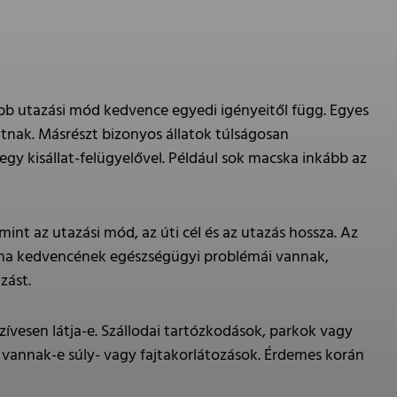
jobb utazási mód kedvence egyedi igényeitől függ. Egyes
atnak. Másrészt bizonyos állatok túlságosan
gy kisállat-felügyelővel. Például sok macska inkább az
nt az utazási mód, az úti cél és az utazás hossza. Az
r, ha kedvencének egészségügyi problémái vannak,
zást.
zívesen látja-e. Szállodai tartózkodások, parkok vagy
 vannak-e súly- vagy fajtakorlátozások. Érdemes korán