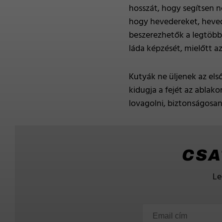
hosszát, hogy segítsen n
hogy hevedereket, heved
beszerezhetők a legtöbb
láda képzését, mielőtt a
Kutyák ne üljenek az els
kidugja a fejét az ablak
lovagolni, biztonságosan
CSA
Le