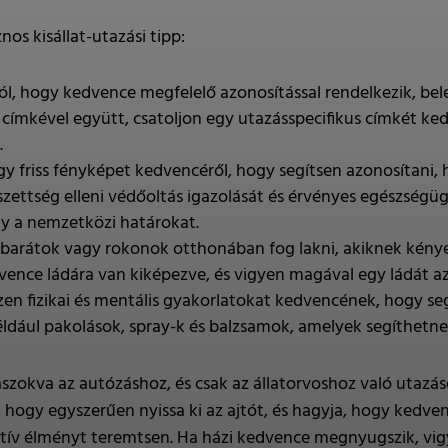
os kisállat-utazási tipp:
l, hogy kedvence megfelelő azonosítással rendelkezik, bele
 címkével együtt, csatoljon egy utazásspecifikus címkét k
.
 friss fényképet kedvencéről, hogy segítsen azonosítani, 
ettség elleni védőoltás igazolását és érvényes egészségügy
y a nemzetközi határokat.
barátok vagy rokonok otthonában fog lakni, akiknek kény
vence ládára van kiképezve, és vigyen magával egy ládát az
zen fizikai és mentális gyakorlatokat kedvencének, hogy se
például pakolások, spray-k és balzsamok, amelyek segíthetn
zokva az autózáshoz, és csak az állatorvoshoz való utazás
, hogy egyszerűen nyissa ki az ajtót, és hagyja, hogy kedven
tív élményt teremtsen. Ha házi kedvence megnyugszik, vigy