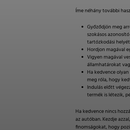
Íme néhány további haszn
Győződjön meg arró
szokásos azonosító
tartózkodási helyét
Hordjon magával egy
Vigyen magával vesz
államhatárokat vag
Ha kedvence olyan 
meg róla, hogy ked
Indulás előtt végez
termék is létezik, 
Ha kedvence nincs hozzás
az autóban. Kezdje azzal
finomságokat, hogy pozi