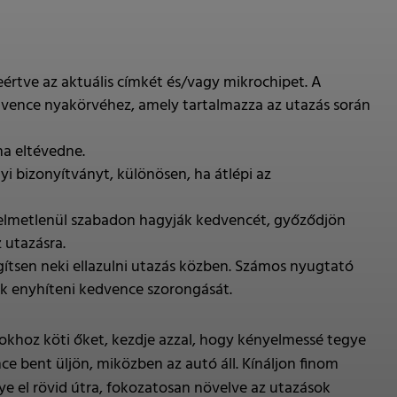
értve az aktuális címkét és/vagy mikrochipet. A
edvence nyakörvéhez, amely tartalmazza az utazás során
ha eltévedne.
i bizonyítványt, különösen, ha átlépi az
elmetlenül szabadon hagyják kedvencét, győződjön
 utazásra.
gítsen neki ellazulni utazás közben. Számos nyugtató
ek enyhíteni kedvence szorongását.
okhoz köti őket, kezdje azzal, hogy kényelmessé tegye
ce bent üljön, miközben az autó áll. Kínáljon finom
e el rövid útra, fokozatosan növelve az utazások