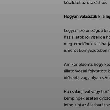
készletet az utazáshoz.
Hogyan válasszuk ki a le
Legyen szó országúti kir
háziállatok jól viselik 
megterhelőnek találhatjá
ismerős környezetében 
Amikor eldönti, hogy ked
állatorvossal folytatott
idősebb, vagy olyan sér
Ha családjával vagy bará
kempingek esetén győződj
lefoglalni az állatbarát 