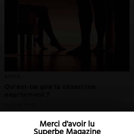
STYLE
Qu'est-ce que la sexercise
exactement ?
7 juillet 2022
Merci d'avoir lu
Superbe Magazine