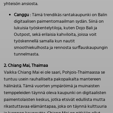
yhteisön ansiosta.
Canggu
: Tämä trendikäs rantakaupunki on Balin
digitaalisen paimentomaailman sydän. Siinä on
lukuisia työskentelytiloja, kuten Dojo Bali ja
Outpost, sekä erilaisia kahviloita, joissa voit
työskennellä samalla kun nautit
smoothiekulhosta ja rennosta surffauskaupungin
tunnelmasta.
2. Chiang Mai, Thaimaa
Vaikka Chiang Mai ei ole saari, Pohjois-Thaimaassa se
tuntuu usein rauhalliselta pakopaikalta mantereen
hälinästä. Tämä vuorten ympäröimä ja muinaisten
temppeleiden täynnä oleva kaupunki on digitaalisten
paimentolaisten keskus, jotka etsivät edullista mutta
rikastuttavaa elämäntapaa, joka on täynnä kulttuuria