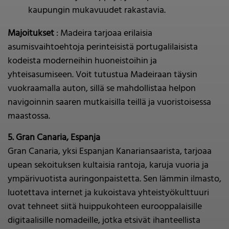
kaupungin mukavuudet rakastavia.
Majoitukset
: Madeira tarjoaa erilaisia
asumisvaihtoehtoja perinteisistä portugalilaisista
kodeista moderneihin huoneistoihin ja
yhteisasumiseen. Voit tutustua Madeiraan täysin
vuokraamalla auton, sillä se mahdollistaa helpon
navigoinnin saaren mutkaisilla teillä ja vuoristoisessa
maastossa.
5. Gran Canaria, Espanja
Gran Canaria, yksi Espanjan Kanariansaarista, tarjoaa
upean sekoituksen kultaisia rantoja, karuja vuoria ja
ympärivuotista auringonpaistetta. Sen lämmin ilmasto,
luotettava internet ja kukoistava yhteistyökulttuuri
ovat tehneet siitä huippukohteen eurooppalaisille
digitaalisille nomadeille, jotka etsivät ihanteellista