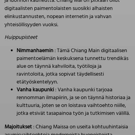
ja luonnon kauneutta. Chiang Mai on pitkään ollut
digitaalisten paimentolaisten suosikki alhaisten
elinkustannusten, nopean internetin ja vahvan
yhteisöllisyyden vuoksi.
Huippupisteet
Nimmanhaemin
: Tämä Chiang Main digitaalisen
paimentoelämän keskuksena tunnettu trendikäs
alue on täynnä kahviloita, työtiloja ja
ravintoloita, jotka sopivat täydellisesti
etätyöskentelyyn.
Vanha kaupunki
: Vanha kaupunki tarjoaa
rennomman ilmapiirin, ja se on täynnä historiaa ja
kulttuuria, joten se on loistava vaihtoehto niille,
jotka etsivät tasapainoa työn ja tutkimisen välillä.
Majoitukset
: Chiang Maissa on useita kohtuuhintaisia