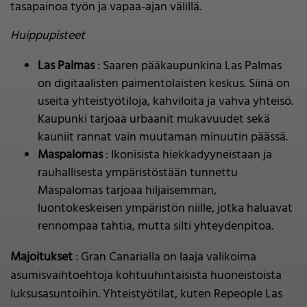
tasapainoa työn ja vapaa-ajan välillä.
Huippupisteet
Las Palmas
: Saaren pääkaupunkina Las Palmas
on digitaalisten paimentolaisten keskus. Siinä on
useita yhteistyötiloja, kahviloita ja vahva yhteisö.
Kaupunki tarjoaa urbaanit mukavuudet sekä
kauniit rannat vain muutaman minuutin päässä.
Maspalomas
: Ikonisista hiekkadyyneistaan ja
rauhallisesta ympäristöstään tunnettu
Maspalomas tarjoaa hiljaisemman,
luontokeskeisen ympäristön niille, jotka haluavat
rennompaa tahtia, mutta silti yhteydenpitoa.
Majoitukset
: Gran Canarialla on laaja valikoima
asumisvaihtoehtoja kohtuuhintaisista huoneistoista
luksusasuntoihin. Yhteistyötilat, kuten Repeople Las