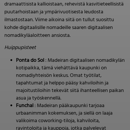
dramaattisista kallioistaan, rehevistä kasvitieteellisistä
puutarhoistaan ja ympärivuotisesta leudosta
ilmastostaan. Viime aikoina siitä on tullut suosittu
kohde digitaalisille nomadeille saaren digitaalisen
nomadikyläaloitteen ansiosta.
Huippupisteet
Ponta do Sol
: Madeiran digitaalisen nomadikylän
kotipaikka, tämä viehättävä kaupunki on
nomadiyhteisön keskus. Omat työtilat,
tapahtumat ja helppo pääsy kahviloihin ja
majoitustiloihin tekevät siitä ihanteellisen paikan
asua ja työskennellä.
Funchal
: Madeiran pääkaupunki tarjoaa
urbaanimman kokemuksen, ja siellä on laaja
valikoima coworking-tiloja, kahviloita,
ravintoloita ja kauppoja, jotka palvelevat