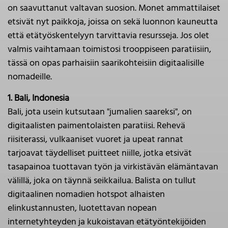
on saavuttanut valtavan suosion. Monet ammattilaiset
etsivät nyt paikkoja, joissa on sekä luonnon kauneutta
että etätyöskentelyyn tarvittavia resursseja. Jos olet
valmis vaihtamaan toimistosi trooppiseen paratiisiin,
tässä on opas parhaisiin saarikohteisiin digitaalisille
nomadeille.
1. Bali, Indonesia
Bali, jota usein kutsutaan "jumalien saareksi", on
digitaalisten paimentolaisten paratiisi. Rehevä
riisiterassi, vulkaaniset vuoret ja upeat rannat
tarjoavat täydelliset puitteet niille, jotka etsivät
tasapainoa tuottavan työn ja virkistävän elämäntavan
välillä, joka on täynnä seikkailua. Balista on tullut
digitaalinen nomadien hotspot alhaisten
elinkustannusten, luotettavan nopean
internetyhteyden ja kukoistavan etätyöntekijöiden