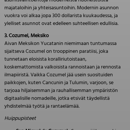
asumisvaihtoehtoja moderneista huoneistoista
majataloihin ja yhteisasuntoihin. Modernin asunnon
vuokra voi alkaa jopa 300 dollarista kuukaudessa, ja
ylelliset asunnot ovat edelleen suhteellisen edullisia.
3. Cozumel, Meksiko
Aivan Meksikon Yucatanin niemimaan tuntumassa
sijaitseva Cozumel on trooppinen paratiisi, joka
tunnetaan eloisista koralliriutoistaan,
koskemattomista valkoisista rannoistaan ja rennosta
ilmapiiristä. Vaikka Cozumel jää usein suosituiden
paikkojen, kuten Cancunin ja Tulumin, varjoon, se
tarjoaa hiljaisemman ja rauhallisemman ympäristön
digitaalisille nomadeille, jotka etsivät täydellistä
yhdistelmää työtä ja rantaelämää.
Huippupisteet