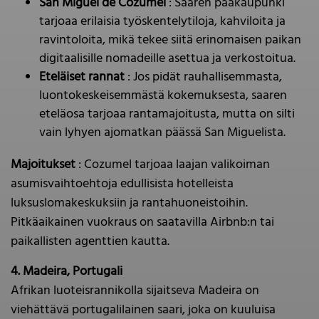
San Miguel de Cozumel
: Saaren pääkaupunki
tarjoaa erilaisia työskentelytiloja, kahviloita ja
ravintoloita, mikä tekee siitä erinomaisen paikan
digitaalisille nomadeille asettua ja verkostoitua.
Eteläiset rannat
: Jos pidät rauhallisemmasta,
luontokeskeisemmästä kokemuksesta, saaren
eteläosa tarjoaa rantamajoitusta, mutta on silti
vain lyhyen ajomatkan päässä San Miguelista.
Majoitukset
: Cozumel tarjoaa laajan valikoiman
asumisvaihtoehtoja edullisista hotelleista
luksuslomakeskuksiin ja rantahuoneistoihin.
Pitkäaikainen vuokraus on saatavilla Airbnb:n tai
paikallisten agenttien kautta.
4. Madeira, Portugali
Afrikan luoteisrannikolla sijaitseva Madeira on
viehättävä portugalilainen saari, joka on kuuluisa