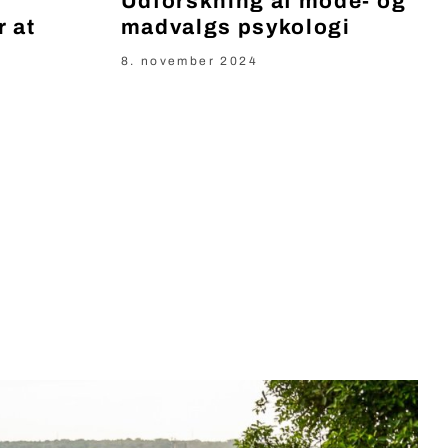
Udforskning af mode- og
r at
madvalgs psykologi
8. november 2024