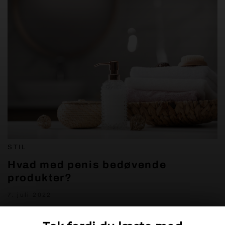
STIL
Hvad med penis bedøvende
produkter?
7. juli 2022