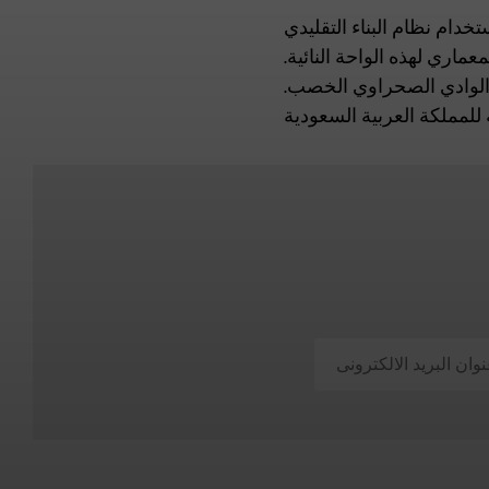
 والريحان وأشجار النخيل، وتتكون من 49 منزلًا تم بناؤها باستخدام نظام البناء التقليدي
اري لهذه الواحة النائية.
ا الوادي الصحراوي الخصب.