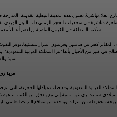
رج العلا مباشرةً. تحتوي هذه المدينة النبطية القديمة، المدرجة
 أثرية منحوتة بأيدي ماهرة مباشرة في منحدرات الحجر الرملي ذات اللون الور
سكنوا المنطقة في القرون الماضية وراءهم أعمالاً معمارية لا تزال بمثابة كنز أثري.
تقف المقابر كحراس صامتين يحرسون أسرار منشئيها. توفر النقوش
 في كثير من الأحيان بأنها "بترا المملكة العربية السعودية"، و
الفنية والحياة اليومية لسكانها الأوائل.
5. قرية ز
المملكة العربية السعودية. وقد ظلت هياكلها الحجرية، التي تم 
الميلادي. سميت زي عين نسبة إلى نبع يتدفق من القمم المحيطة
شريحة محفوظة من التراث وواحدة من مواقع التراث العالمي للي