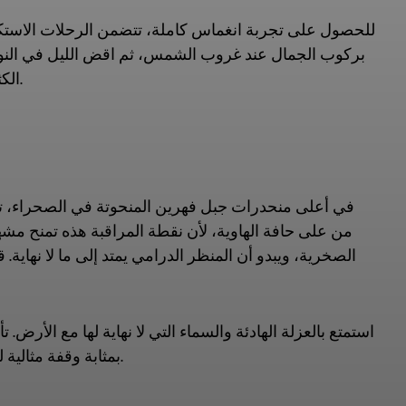
للحصول على تجربة انغماس كاملة، تتضمن الرحلات الاستكشاف
بركوب الجمال عند غروب الشمس، ثم اقض الليل في النوم وس
الكثبان الرملية الناعمة على الألواح أو القيام بجولة أخرى عبر الصحراء بسيارات الدفع الرباعي.
في أعلى منحدرات جبل فهرين المنحوتة في الصحراء، تقع 
من على حافة الهاوية، لأن نقطة المراقبة هذه تمنح مشهد
الصخرية، ويبدو أن المنظر الدرامي يمتد إلى ما لا نهاي
استمتع بالعزلة الهادئة والسماء التي لا نهاية لها مع الأرض
للتاريخ البشري في هذه الأرض القديمة. تعتبر زيارة The Edge بمثابة وقفة مثالية للتأمل في الرحلات السعودية.