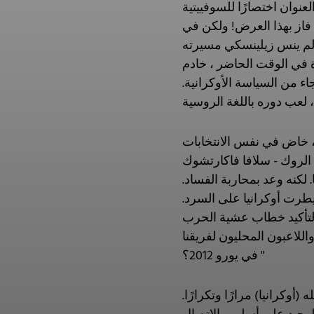
عنوان اختصارًا للسوفييتية: KVN هو مفهوم أصلي مثل الكوميديا التخطيطية ، وبعد أن حقق النجاح مع فرقته في كل من روسيا وأوكرانيا ، شكل
فاز بهذا العرض! ولكن في
 لم ينس زيلينسكي مسيرته
 في الوقت الحاضر ، خادم
 هذا هجاء من السياسة الأوكرانية.
قع ، خاض في نفس الانتخابات
Okea) - مرشح معقول والأول اختيار عدد من الشباب التقدميين الذين اعتبروا زيلينسكي مجرد
 لكنه وعد بمحاربة الفساد.
طرت أوكرانيا على السرد.
التأكيد خطاب عشية الحرب
لاعبون المحليون لفريقنا
في يورو 2012؟ "
كرانيا) مرارًا وتكرارًا.