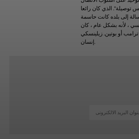
الوحيد على أسلوب الاتصال
يس توصيلة". الذي كان رائعا
الة إلى بلده كانت حاسمة
اسي ، لأنه بشكل عام ، كان
 ترامب أو بوتين. زيلينسكي
إنسان.