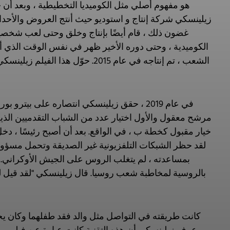
زيلينسكي شركة إنتاج و استوديو حيث أنتج العروض والأحدا
غضون ذلك ، قام أيضًا بإنتاج وخلق وحتى لعب شخصي
الكوميدية ، وحتى دوره الأخير ظهر في نفس الوقت الذي أ
الشعب ، تم إنتاجه في عام 2015. ح
في عام 2019 ، حقق زيلينسكي انتصاره على بي
خيار مقبول كخطة ب ، في الواقع. بعد أن أصبح رئيسًا ، دخل 
لقد حظر الشبكات التلفزيونية غير الصديقة وتحمل مسؤول
بمساعدته ، لم يتغلب الروس على الجيش الأوكراني. 
بالروسية لمخاطبة شعب روسيا. قال زيلينسكي "لقد قيل 
كانت طريقته في التواصل مثل والد فقد طفلهما وكان يخاط