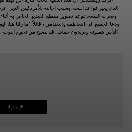
عرف زيلينسكي أن هذه التقنية كانت عبارة عن فيلم مبت
الذي يغير قواعد اللعبة. بسبب إجابته للأمريكيين الذين عرض
وضرب البقعة. ثم تم تصوير مقطع الفيديو الخاص به أثنا
ودعا الجميع إلى التعاطف والتضامن ، قائلاً: "ما زلنا هنا
الناس يتمنونه ويريدون حمايته. قد يصبح من نجوم البوب ، ل
الإشتراك