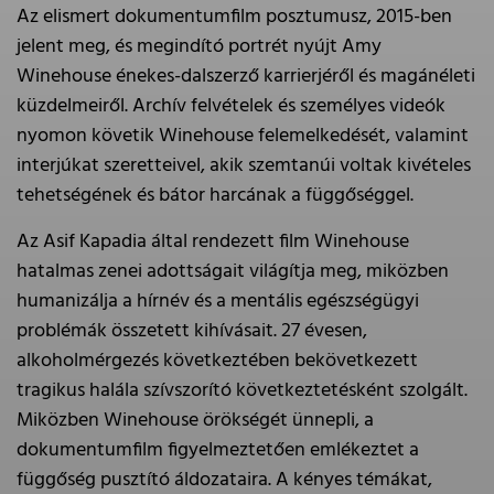
Az elismert dokumentumfilm posztumusz, 2015-ben
jelent meg, és megindító portrét nyújt Amy
Winehouse énekes-dalszerző karrierjéről és magánéleti
küzdelmeiről. Archív felvételek és személyes videók
nyomon követik Winehouse felemelkedését, valamint
interjúkat szeretteivel, akik szemtanúi voltak kivételes
tehetségének és bátor harcának a függőséggel.
Az Asif Kapadia által rendezett film Winehouse
hatalmas zenei adottságait világítja meg, miközben
humanizálja a hírnév és a mentális egészségügyi
problémák összetett kihívásait. 27 évesen,
alkoholmérgezés következtében bekövetkezett
tragikus halála szívszorító következtetésként szolgált.
Miközben Winehouse örökségét ünnepli, a
dokumentumfilm figyelmeztetően emlékeztet a
függőség pusztító áldozataira. A kényes témákat,