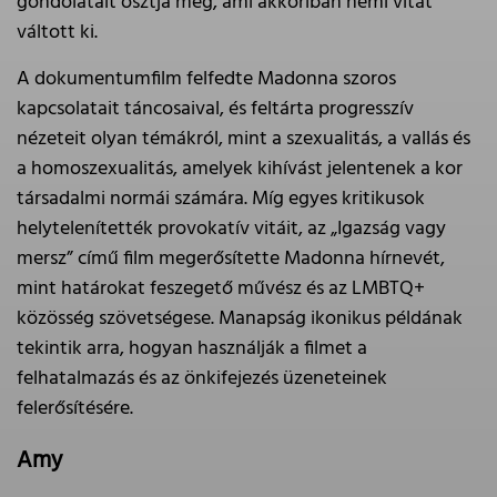
gondolatait osztja meg, ami akkoriban némi vitát
váltott ki.
A dokumentumfilm felfedte Madonna szoros
kapcsolatait táncosaival, és feltárta progresszív
nézeteit olyan témákról, mint a szexualitás, a vallás és
a homoszexualitás, amelyek kihívást jelentenek a kor
társadalmi normái számára. Míg egyes kritikusok
helytelenítették provokatív vitáit, az „Igazság vagy
mersz” című film megerősítette Madonna hírnevét,
mint határokat feszegető művész és az LMBTQ+
közösség szövetségese. Manapság ikonikus példának
tekintik arra, hogyan használják a filmet a
felhatalmazás és az önkifejezés üzeneteinek
felerősítésére.
Amy