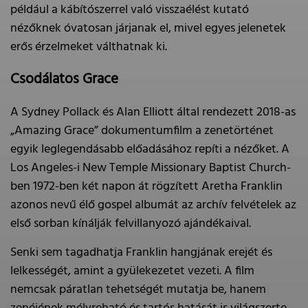
például a kábítószerrel való visszaélést kutató
nézőknek óvatosan járjanak el, mivel egyes jelenetek
erős érzelmeket válthatnak ki.
Csodálatos Grace
A Sydney Pollack és Alan Elliott által rendezett 2018-as
„Amazing Grace” dokumentumfilm a zenetörténet
egyik leglegendásabb előadásához repíti a nézőket. A
Los Angeles-i New Temple Missionary Baptist Church-
ben 1972-ben két napon át rögzített Aretha Franklin
azonos nevű élő gospel albumát az archív felvételek az
első sorban kínálják felvillanyozó ajándékaival.
Senki sem tagadhatja Franklin hangjának erejét és
lelkességét, amint a gyülekezetet vezeti. A film
nemcsak páratlan tehetségét mutatja be, hanem