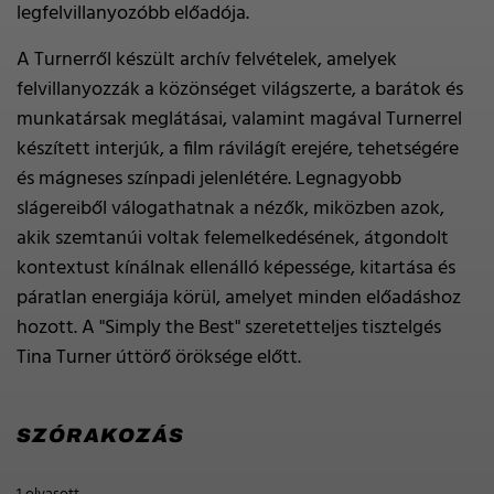
legfelvillanyozóbb előadója.
A Turnerről készült archív felvételek, amelyek
felvillanyozzák a közönséget világszerte, a barátok és
munkatársak meglátásai, valamint magával Turnerrel
készített interjúk, a film rávilágít erejére, tehetségére
és mágneses színpadi jelenlétére. Legnagyobb
slágereiből válogathatnak a nézők, miközben azok,
akik szemtanúi voltak felemelkedésének, átgondolt
kontextust kínálnak ellenálló képessége, kitartása és
páratlan energiája körül, amelyet minden előadáshoz
hozott. A "Simply the Best" szeretetteljes tisztelgés
Tina Turner úttörő öröksége előtt.
SZÓRAKOZÁS