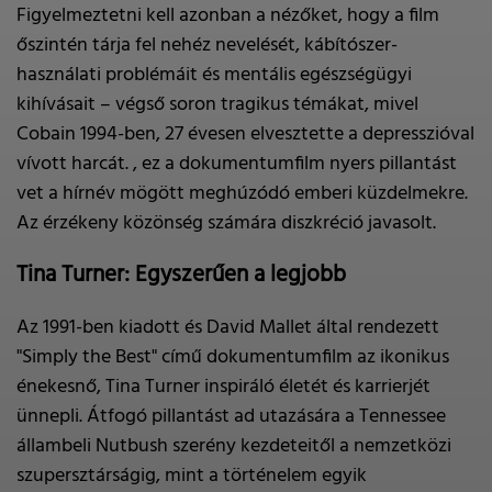
Figyelmeztetni kell azonban a nézőket, hogy a film
őszintén tárja fel nehéz nevelését, kábítószer-
használati problémáit és mentális egészségügyi
kihívásait – végső soron tragikus témákat, mivel
Cobain 1994-ben, 27 évesen elvesztette a depresszióval
vívott harcát. , ez a dokumentumfilm nyers pillantást
vet a hírnév mögött meghúzódó emberi küzdelmekre.
Az érzékeny közönség számára diszkréció javasolt.
Tina Turner: Egyszerűen a legjobb
Az 1991-ben kiadott és David Mallet által rendezett
"Simply the Best" című dokumentumfilm az ikonikus
énekesnő, Tina Turner inspiráló életét és karrierjét
ünnepli. Átfogó pillantást ad utazására a Tennessee
állambeli Nutbush szerény kezdeteitől a nemzetközi
szupersztárságig, mint a történelem egyik