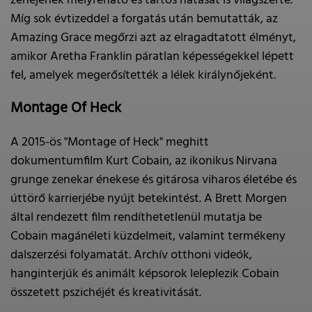
zenéjének mélyreható és tartós hatását is világszerte.
Míg sok évtizeddel a forgatás után bemutatták, az
Amazing Grace megőrzi azt az elragadtatott élményt,
amikor Aretha Franklin páratlan képességekkel lépett
fel, amelyek megerősítették a lélek királynőjeként.
Montage Of Heck
A 2015-ös "Montage of Heck" meghitt
dokumentumfilm Kurt Cobain, az ikonikus Nirvana
grunge zenekar énekese és gitárosa viharos életébe és
úttörő karrierjébe nyújt betekintést. A Brett Morgen
által rendezett film rendíthetetlenül mutatja be
Cobain magánéleti küzdelmeit, valamint termékeny
dalszerzési folyamatát. Archív otthoni videók,
hanginterjúk és animált képsorok leleplezik Cobain
összetett pszichéjét és kreativitását.