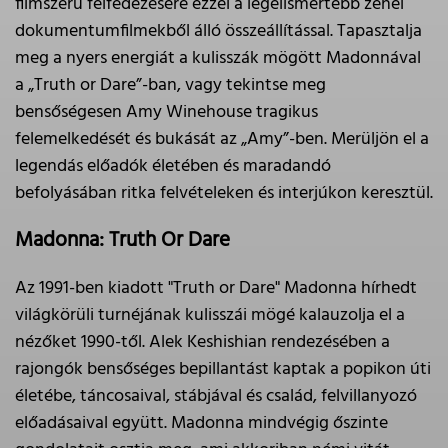
filmszerű felfedezésére ezzel a legelismertebb zenei
dokumentumfilmekből álló összeállítással. Tapasztalja
meg a nyers energiát a kulisszák mögött Madonnával
a „Truth or Dare”-ban, vagy tekintse meg
bensőségesen Amy Winehouse tragikus
felemelkedését és bukását az „Amy”-ben. Merüljön el a
legendás előadók életében és maradandó
befolyásában ritka felvételeken és interjúkon keresztül.
Madonna: Truth Or Dare
Az 1991-ben kiadott "Truth or Dare" Madonna hírhedt
világkörüli turnéjának kulisszái mögé kalauzolja el a
nézőket 1990-től. Alek Keshishian rendezésében a
rajongók bensőséges bepillantást kaptak a popikon úti
életébe, táncosaival, stábjával és család, felvillanyozó
előadásaival együtt. Madonna mindvégig őszinte