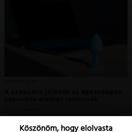
SZÓRAKOZÁS
A szexuális játékok az egészséges
szexuális élethez tartoznak
2022. július 6.
Köszönöm, hogy elolvasta