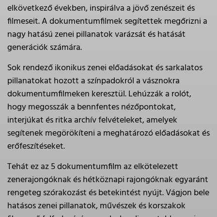
elkövetkező években, inspirálva a jövő zenészeit és
filmeseit. A dokumentumfilmek segítettek megőrizni a
nagy hatású zenei pillanatok varázsát és hatását
generációk számára.
Sok rendező ikonikus zenei előadásokat és sarkalatos
pillanatokat hozott a színpadokról a vásznokra
dokumentumfilmeken keresztül. Lehúzzák a rolót,
hogy megosszák a bennfentes nézőpontokat,
interjúkat és ritka archív felvételeket, amelyek
segítenek megörökíteni a meghatározó előadásokat és
erőfeszítéseket.
Tehát ez az 5 dokumentumfilm az elkötelezett
zenerajongóknak és hétköznapi rajongóknak egyaránt
rengeteg szórakozást és betekintést nyújt. Vágjon bele
hatásos zenei pillanatok, művészek és korszakok