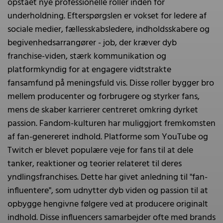
opstået nye professionelle roller inden for
underholdning. Efterspørgslen er vokset for ledere af
sociale medier, fællesskabsledere, indholdsskabere og
begivenhedsarrangører - job, der kræver dyb
franchise-viden, stærk kommunikation og
platformkyndig for at engagere vidtstrakte
fansamfund på meningsfuld vis. Disse roller bygger bro
mellem producenter og forbrugere og styrker fans,
mens de skaber karrierer centreret omkring dyrket
passion. Fandom-kulturen har muliggjort fremkomsten
af fan-genereret indhold. Platforme som YouTube og
Twitch er blevet populære veje for fans til at dele
tanker, reaktioner og teorier relateret til deres
yndlingsfranchises. Dette har givet anledning til "fan-
influentere", som udnytter dyb viden og passion til at
opbygge hengivne følgere ved at producere originalt
indhold. Disse influencers samarbejder ofte med brands