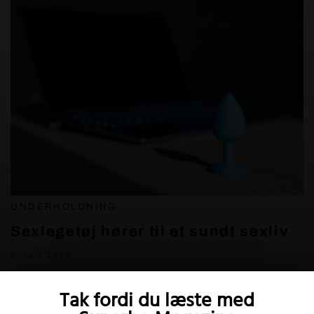
UNDERHOLDNING
Sexlegetøj hører til et sundt sexliv
6. juli 2022
Tak fordi du læste med